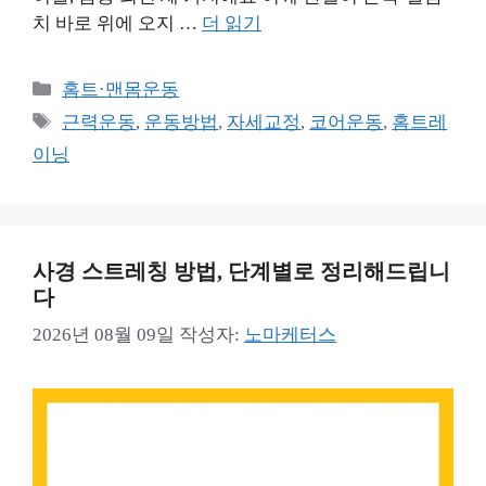
치 바로 위에 오지 …
더 읽기
카
홈트·맨몸운동
테
태
근력운동
,
운동방법
,
자세교정
,
코어운동
,
홈트레
고
그
이닝
리
사경 스트레칭 방법, 단계별로 정리해드립니
다
2026년 08월 09일
작성자:
노마케터스