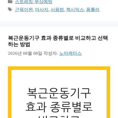
카
스트레칭·부상예방
테
태
근육이완
,
마사지
,
사용법
,
젝시믹스
,
폼롤러
고
그
리
복근운동기구 효과 종류별로 비교하고 선택
하는 방법
2026년 08월 08일
작성자:
노마케터스