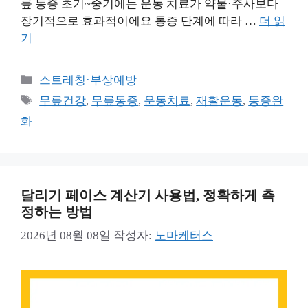
릎 통증 초기~중기에는 운동 치료가 약물·주사보다
장기적으로 효과적이에요 통증 단계에 따라 …
더 읽
기
카
스트레칭·부상예방
테
태
무릎건강
,
무릎통증
,
운동치료
,
재활운동
,
통증완
고
그
화
리
달리기 페이스 계산기 사용법, 정확하게 측
정하는 방법
2026년 08월 08일
작성자:
노마케터스