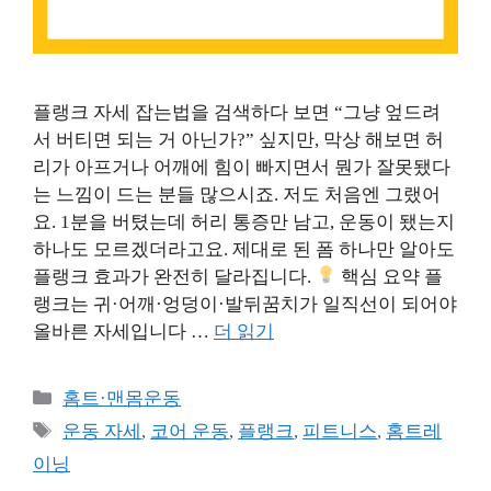
플랭크 자세 잡는법을 검색하다 보면 “그냥 엎드려
서 버티면 되는 거 아닌가?” 싶지만, 막상 해보면 허
리가 아프거나 어깨에 힘이 빠지면서 뭔가 잘못됐다
는 느낌이 드는 분들 많으시죠. 저도 처음엔 그랬어
요. 1분을 버텼는데 허리 통증만 남고, 운동이 됐는지
하나도 모르겠더라고요. 제대로 된 폼 하나만 알아도
플랭크 효과가 완전히 달라집니다.
핵심 요약 플
랭크는 귀·어깨·엉덩이·발뒤꿈치가 일직선이 되어야
올바른 자세입니다 …
더 읽기
카
홈트·맨몸운동
테
태
운동 자세
,
코어 운동
,
플랭크
,
피트니스
,
홈트레
고
그
이닝
리