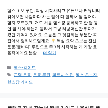
헬스 초보 루틴, 막상 시작하려고 유튜브나 커뮤니티
찾아보면 사람마다 하는 말이 다 달라서 뭘 믿어야
할지 모르겠죠. 저도 처음 헬스장 등록하고 한 달 동
안 뭘 해야 하는지 몰라서 그냥 러닝머신만 뛰다가
왔던 기억이 있어요. 오늘은 그 헷갈리는 부분만 콕
집어서 정리해드릴게요.
핵심 요약 초보는 전신
운동(풀바디) 루틴으로 주 3회 시작하는 게 가장 효
율적이에요 분할 …
더 읽기
카
헬스·웨이트
테
태
근력 운동
,
운동 루틴
,
피트니스 팁
,
헬스 초보자
,
고
그
헬스장 가이드
리