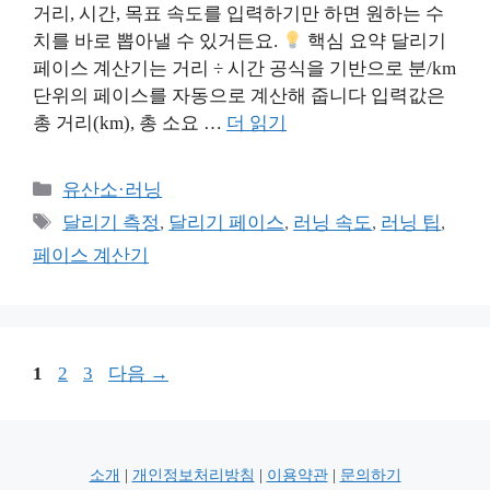
거리, 시간, 목표 속도를 입력하기만 하면 원하는 수
치를 바로 뽑아낼 수 있거든요.
핵심 요약 달리기
페이스 계산기는 거리 ÷ 시간 공식을 기반으로 분/km
단위의 페이스를 자동으로 계산해 줍니다 입력값은
총 거리(km), 총 소요 …
더 읽기
카
유산소·러닝
테
태
달리기 측정
,
달리기 페이스
,
러닝 속도
,
러닝 팁
,
고
그
페이스 계산기
리
페
페
페
1
2
3
다음
→
이
이
이
지
지
지
소개
|
개인정보처리방침
|
이용약관
|
문의하기