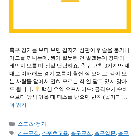
축구 경기를 보다 보면 갑자기 심판이 휘슬을 불거나
카드를 꺼내는데, 뭔가 잘못된 건 알겠는데 정확히
왜인지 모를 때 정말 답답하죠. 축구 규칙 3가지만 제
대로 이해해도 경기 흐름이 훨씬 잘 보이고, 같이 보
는 사람들 앞에서 전혀 모르는 척 입 닫고 있지 않아
도 됩니다.
핵심 요약 오프사이드: 공격수가 수비
수보다 앞서 있을 때 패스를 받으면 반칙 (골키퍼 …
더 읽기
카
스포츠·경기
테
태
기본규칙
,
스포츠교육
,
축구규칙
,
축구입문
,
축구
고