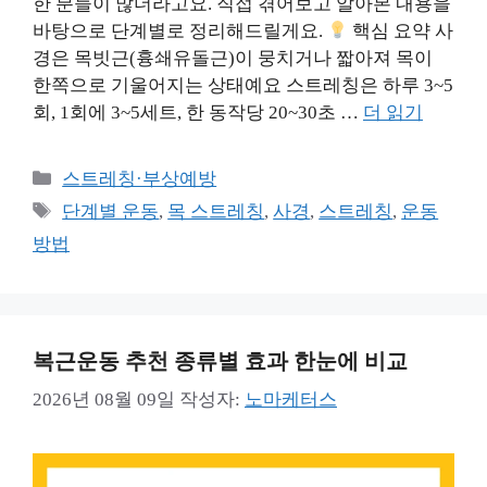
한 분들이 많더라고요. 직접 겪어보고 알아본 내용을
바탕으로 단계별로 정리해드릴게요.
핵심 요약 사
경은 목빗근(흉쇄유돌근)이 뭉치거나 짧아져 목이
한쪽으로 기울어지는 상태예요 스트레칭은 하루 3~5
회, 1회에 3~5세트, 한 동작당 20~30초 …
더 읽기
카
스트레칭·부상예방
테
태
단계별 운동
,
목 스트레칭
,
사경
,
스트레칭
,
운동
고
그
방법
리
복근운동 추천 종류별 효과 한눈에 비교
2026년 08월 09일
작성자:
노마케터스