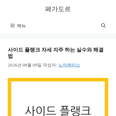
컨
페가도르
텐
츠
로
메뉴
건
너
뛰
기
사이드 플랭크 자세 자주 하는 실수와 해결
법
2026년 08월 09일
작성자:
노마케터스