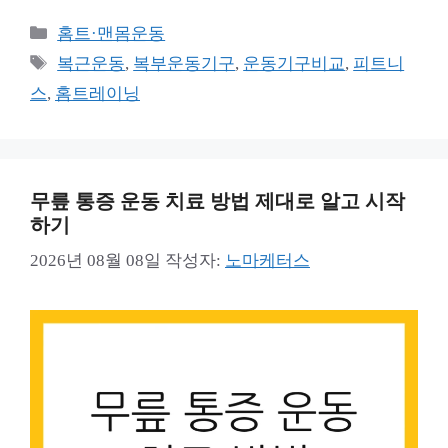
카
홈트·맨몸운동
테
태
복근운동
,
복부운동기구
,
운동기구비교
,
피트니
고
그
스
,
홈트레이닝
리
무릎 통증 운동 치료 방법 제대로 알고 시작
하기
2026년 08월 08일
작성자:
노마케터스