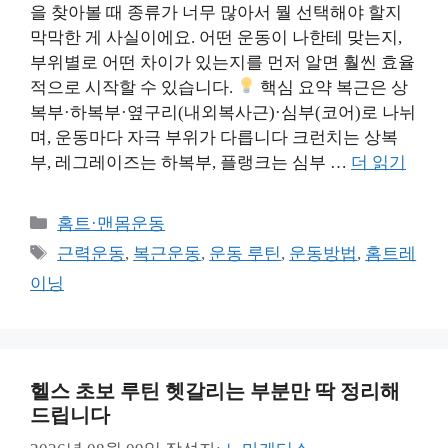
을 찾아볼 때 종류가 너무 많아서 뭘 선택해야 할지
막막한 게 사실이에요. 어떤 운동이 나한테 맞는지,
부위별로 어떤 차이가 있는지를 먼저 알면 훨씬 효율
적으로 시작할 수 있습니다.
핵심 요약 복근은 상
복부·하복부·옆구리(내외복사근)·심부(코어)로 나뉘
며, 운동마다 자극 부위가 다릅니다 크런치는 상복
부, 레그레이즈는 하복부, 플랭크는 심부 …
더 읽기
카
홈트·맨몸운동
테
태
근력운동
,
복근운동
,
운동 루틴
,
운동방법
,
홈트레
고
그
이닝
리
헬스 초보 루틴 헷갈리는 부분만 딱 정리해
드립니다